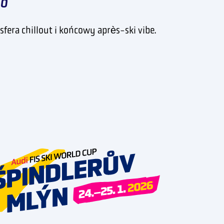
00
fera chillout i końcowy après-ski vibe.