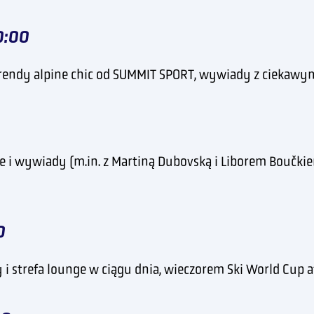
0:00
trendy alpine chic od SUMMIT SPORT, wywiady z ciekawymi
owe i wywiady (m.in. z Martiną Dubovską i Liborem Boučk
0
i strefa lounge w ciągu dnia, wieczorem Ski World Cup af