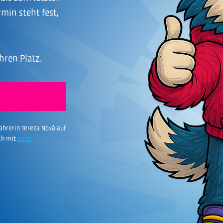
min steht fest,
hren Platz.
fahrerin Tereza Nová auf
ch mit
einer