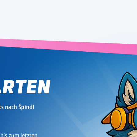
ARTEN
ts nach Špindl
bis zum letzten