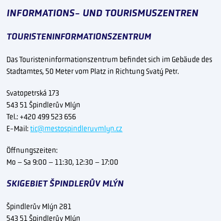
INFORMATIONS- UND TOURISMUSZENTREN
TOURISTENINFORMATIONSZENTRUM
Das Touristeninformationszentrum befindet sich im Gebäude des
Stadtamtes, 50 Meter vom Platz in Richtung Svatý Petr.
Svatopetrská 173
543 51 Špindlerův Mlýn
Tel.: +420 499 523 656
E-Mail:
tic@mestospindleruvmlyn.cz
Öffnungszeiten:
Mo – Sa 9:00 – 11:30, 12:30 – 17:00
SKIGEBIET ŠPINDLERŮV MLÝN
Špindlerův Mlýn 281
543 51 Špindlerův Mlýn