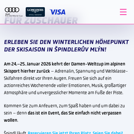
FÜR ZUSCHAUER
ERLEBEN SIE DEN WINTERLICHEN HÖHEPUNKT
DER SKISAISON IN ŠPINDLERŮV MLÝN!
Am 24.–25. Januar 2026 kehrt der Damen-Weltcup im alpinen
Skisport hierher zurück
– Adrenalin, Spannung und Weltklasse-
Skifahren direkt vor Ihren Augen. Freuen Sie sich auf ein
actionreiches Wochenende voller Emotionen, Musik, großartiger
Atmosphäre und unvergesslicher Momente am Fuße der Piste.
Kommen Sie zum Anfeuern, zum Spaß haben und um dabei zu
sein – denn
das ist ein Event, das Sie einfach nicht verpassen
wollen
.
Špindl läuft.
Reservieren Sie jetzt Ihren Platz. Seien Sie dabei!