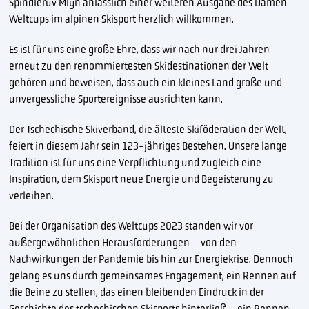
Špindlerův Mlýn anlässlich einer weiteren Ausgabe des Damen-
Weltcups im alpinen Skisport herzlich willkommen.
Es ist für uns eine große Ehre, dass wir nach nur drei Jahren
erneut zu den renommiertesten Skidestinationen der Welt
gehören und beweisen, dass auch ein kleines Land große und
unvergessliche Sportereignisse ausrichten kann.
Der Tschechische Skiverband, die älteste Skiföderation der Welt,
feiert in diesem Jahr sein 123-jähriges Bestehen. Unsere lange
Tradition ist für uns eine Verpflichtung und zugleich eine
Inspiration, dem Skisport neue Energie und Begeisterung zu
verleihen.
Bei der Organisation des Weltcups 2023 standen wir vor
außergewöhnlichen Herausforderungen – von den
Nachwirkungen der Pandemie bis hin zur Energiekrise. Dennoch
gelang es uns durch gemeinsames Engagement, ein Rennen auf
die Beine zu stellen, das einen bleibenden Eindruck in der
Geschichte des tschechischen Skisports hinterließ – ein Rennen,