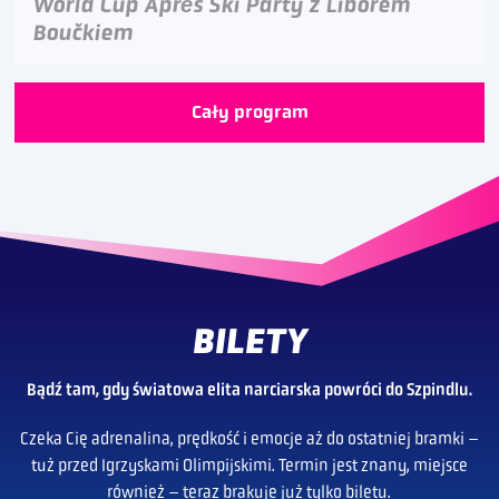
World Cup Après Ski Party z Liborem
Boučkiem
Cały program
BILETY
Bądź tam, gdy światowa elita narciarska powróci do Szpindlu.
Czeka Cię adrenalina, prędkość i emocje aż do ostatniej bramki –
tuż przed Igrzyskami Olimpijskimi. Termin jest znany, miejsce
również – teraz brakuje już tylko biletu.