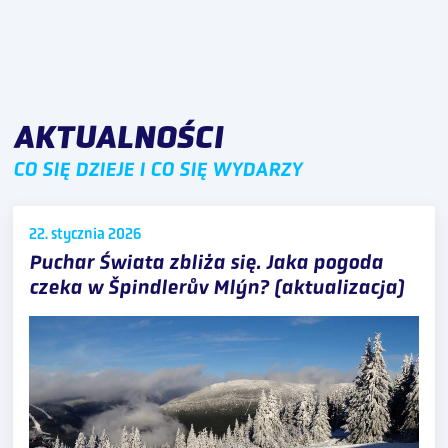
AKTUALNOŚCI
CO SIĘ DZIEJE I CO SIĘ WYDARZY
22. stycznia
2026
Puchar Świata zbliża się. Jaka pogoda
czeka w Špindlerův Mlýn? (aktualizacja)