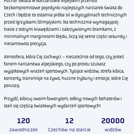
Puchar Świata w Narciarstwie Alpejskim przenosi
bezkompromisowe pojedynki najlepszych narciarek świata do
Czech i będzie to ostatnia próba sił w dyscyplinach technicznych
przed Igrzyskami Olimpijskimi. Na technicznie wymagającej
trasie z ostrymi krawędziami i zakrzywionymi bramkami, z
minimalnym marginesem błędu, liczą się setne części sekundy i
niesamowita precyzja.
Atmosfera, która Cię zachwyci – niezależnie od tego, czy jesteś
fanem narciarstwa alpejskiego, czy po prostu szukasz
wyjątkowych wrażeń sportowych. Tysiące widzów, strefa kibica,
koncerty, transmisje na żywo, huczne trybuny i emocje, które Cię
poruszą.
Przyjdź, kibicuj swoim faworytom, odkryj nowych bohaterów i
stań się częścią światowych wydarzeń sportowych!
120
12
20000
zawodniczek
Czechów na starcie
widzów