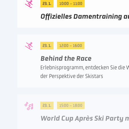
23. 1.
10:00 – 11:00
Offizielles Damentraining a
23. 1.
12:00 – 16:00
Behind the Race
Erlebnisprogramm, entdecken Sie die 
der Perspektive der Skistars
23. 1.
15:00 – 18:00
World Cup Après Ski Party m