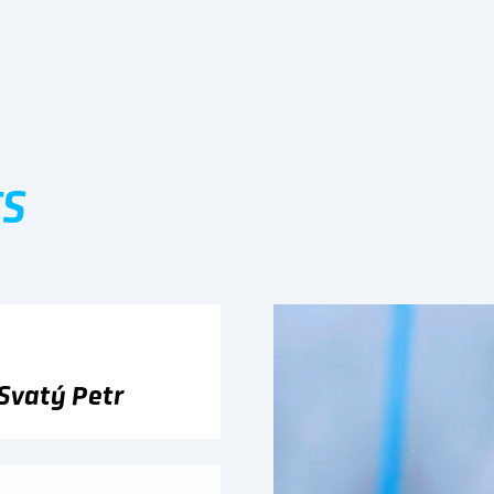
TS
 Svatý Petr