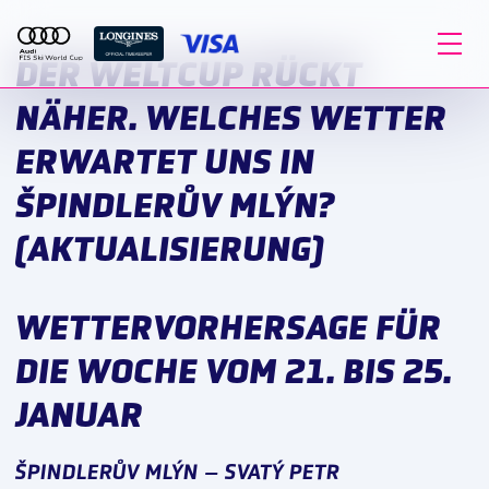
DER WELTCUP RÜCKT
NÄHER. WELCHES WETTER
ERWARTET UNS IN
ŠPINDLERŮV MLÝN?
(AKTUALISIERUNG)
WETTERVORHERSAGE FÜR
DIE WOCHE VOM 21. BIS 25.
JANUAR
ŠPINDLERŮV MLÝN – SVATÝ PETR