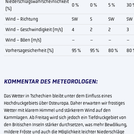
Niederschlagswahrscheinlichkeit
0 %
0 %
5 %
30 
(%)
Wind – Richtung
SW
S
SW
SW
Wind – Geschwindigkeit (m/s)
4
2
2
3
Wind – Böen (m/s)
–
–
–
–
Vorhersagesicherheit (%)
95 %
95 %
80 %
80 
KOMMENTAR DES METEOROLOGEN:
Das Wetter in Tschechien bleibt unter dem Einfluss eines
Hochdruckgebiets über Osteuropa. Daher erwarten wir frostiges
Wetter mit klarem Himmel und stärkerem Wind auf den
Kammlagen. Ab Freitag wird sich jedoch ein Tiefdruckgebiet von
den Britischen Inseln stärker durchsetzen, was mehr Bewölkung,
mildere Fröste und auch die Möglichkeit leichter Niederschläge