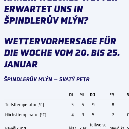
ERWARTET UNS IN
ŠPINDLERŮV MLÝN?
WETTERVORHERSAGE FÜR
DIE WOCHE VOM 20. BIS 25.
JANUAR
ŠPINDLERŮV MLÝN – SVATÝ PETR
DI
MI
DO
FR
Tiefsttemperatur (°C)
-5
-5
-9
-8
Höchsttemperatur (°C)
-4
-3
-5
-2
teilweise
Bewölkung
klar
klar
bewölkt