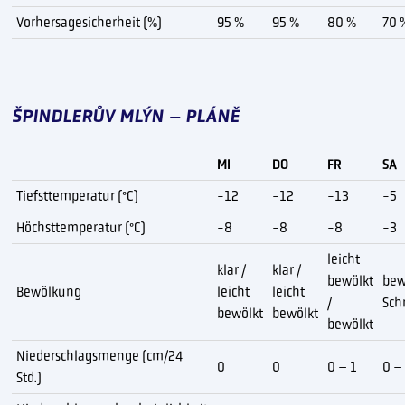
Vorhersagesicherheit (%)
95 %
95 %
80 %
70 
ŠPINDLERŮV MLÝN – PLÁNĚ
MI
DO
FR
SA
Tiefsttemperatur (°C)
-12
-12
-13
-5
Höchsttemperatur (°C)
-8
-8
-8
-3
leicht
klar /
klar /
bewölkt
bew
Bewölkung
leicht
leicht
/
Sch
bewölkt
bewölkt
bewölkt
Niederschlagsmenge (cm/24
0
0
0 – 1
0 –
Std.)