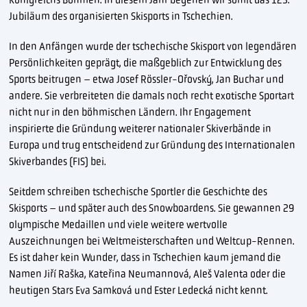
Jubiläum des organisierten Skisports in Tschechien.
In den Anfängen wurde der tschechische Skisport von legendären
Persönlichkeiten geprägt, die maßgeblich zur Entwicklung des
Sports beitrugen – etwa Josef Rössler-Ořovský, Jan Buchar und
andere. Sie verbreiteten die damals noch recht exotische Sportart
nicht nur in den böhmischen Ländern. Ihr Engagement
inspirierte die Gründung weiterer nationaler Skiverbände in
Europa und trug entscheidend zur Gründung des Internationalen
Skiverbandes (FIS) bei.
Seitdem schreiben tschechische Sportler die Geschichte des
Skisports – und später auch des Snowboardens. Sie gewannen 29
olympische Medaillen und viele weitere wertvolle
Auszeichnungen bei Weltmeisterschaften und Weltcup-Rennen.
Es ist daher kein Wunder, dass in Tschechien kaum jemand die
Namen Jiří Raška, Kateřina Neumannová, Aleš Valenta oder die
heutigen Stars Eva Samková und Ester Ledecká nicht kennt.