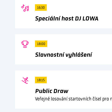
16:30
Speciální host DJ LOWA
18:00
Slavnostní vyhlášení
18:15
Public Draw
Veřejné losování startovních čísel pro 