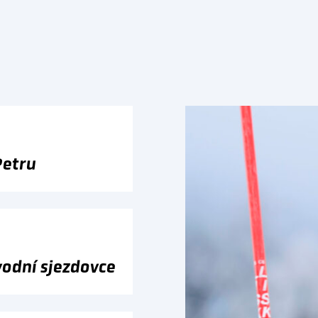
Petru
vodní sjezdovce