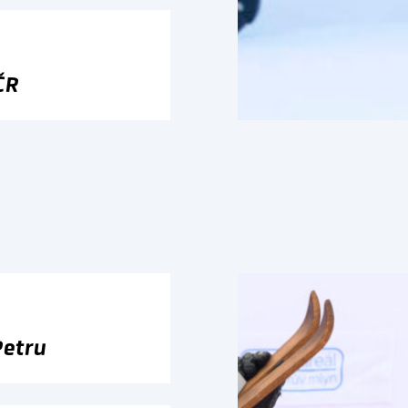
ČR
Petru