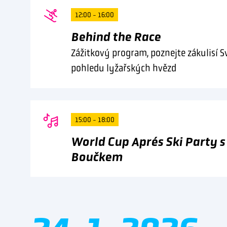
12:00 - 16:00
Behind the Race
Zážitkový program, poznejte zákulisí 
pohledu lyžařských hvězd
15:00 - 18:00
World Cup Aprés Ski Party 
Boučkem