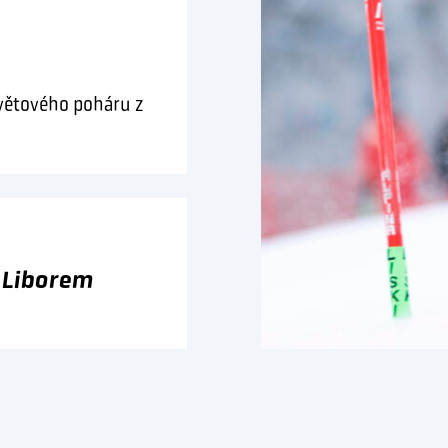
Světového poháru z
s Liborem