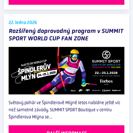
22. ledna
2026
Rozšířený doprovodný program v SUMMIT
SPORT WORLD CUP FAN ZONE
Světový pohár ve Špindlerově Mlýně letos nabídne ještě víc
než samotné závody. SUMMIT SPORT Boutique v centru
Špindlerova Mlýna se…