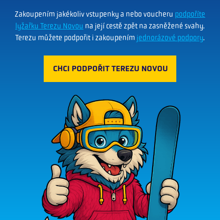
Zakoupením jakékoliv vstupenky a nebo voucheru
podpoříte
lyžařku Terezu Novou
na její cestě zpět na zasněžené svahy.
Terezu můžete podpořit i zakoupením
jednorázové podpory
.
CHCI PODPOŘIT TEREZU NOVOU