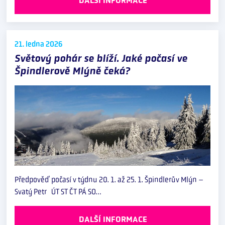
DALŠÍ INFORMACE
21. ledna
2026
Světový pohár se blíží. Jaké počasí ve
Špindlerově Mlýně čeká?
Předpověď počasí v týdnu 20. 1. až 25. 1. Špindlerův Mlýn –
Svatý Petr ÚT ST ČT PÁ SO…
DALŠÍ INFORMACE