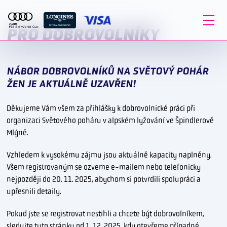
PRO DOBROVOLNÍKY
NÁBOR DOBROVOLNÍKŮ NA SVĚTOVÝ POHÁR
ŽEN JE AKTUÁLNĚ UZAVŘEN!
Děkujeme Vám všem za přihlášky k dobrovolnické práci při
organizaci Světového poháru v alpském lyžování ve Špindlerově
Mlýně.
Vzhledem k vysokému zájmu jsou aktuálně kapacity naplněny.
Všem registrovaným se ozveme e-mailem nebo telefonicky
nejpozději do 20. 11. 2025, abychom si potvrdili spolupráci a
upřesnili detaily.
Pokud jste se registrovat nestihli a chcete být dobrovolníkem,
sledujte tuto stránku od 1. 12. 2025, kdy otevřeme případné