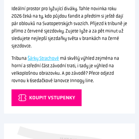
Ideální prostor pro lyžující diváky. Tahle novinka roku
2026 čeká na ty, kdo půjdou fandit a předtím si ještě dají
pár oblouků na Svatopetrských svazích. Příjezd k tribuně je
přímo z červené sjezdovky. Zujete lyže a za pět minut už
sledujete nejlepší sjezdařky světa v brankách na černé
sjezdovce.
Tribuna
Šárky Strachové
má skvělý výhled zejména na
horní a střední část závodní trati, i tady je výhled na
velkoplošnou obrazovku. A po závodě? Přece odjezd
rovnou k 6sedačkové lanovce Innogy line.
KOUPIT VSTUPENKY