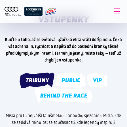
VSTUPENKY
Buďte u toho, až se světová lyžařská elita vrátí do Špindlu. Čeká
vás adrenalin, rychlost a napětí až do poslední branky těsně
před Olympijskými hrami. Termín je jasný, místo taky – teď už
chybí jen vstupenka.
TRIBUNY
PUBLIC
VIP
BEHIND THE RACE
Místa pro ty největší fajnšmekry i fanoušky sjezdařek. Místa, kde
se setkává minulost se současností, kde legendy inspirují