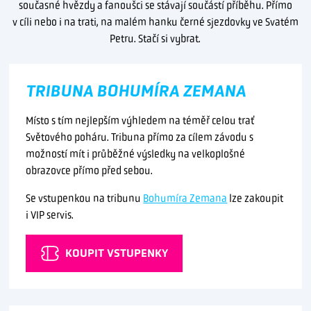
současné hvězdy a fanoušci se stávají součástí příběhu. Přímo
v cíli nebo i na trati, na malém hanku černé sjezdovky ve Svatém
Petru. Stačí si vybrat.
TRIBUNA BOHUMÍRA ZEMANA
Místo s tím nejlepším výhledem na téměř celou trať
Světového poháru. Tribuna přímo za cílem závodu s
možností mít i průběžné výsledky na velkoplošné
obrazovce přímo před sebou.
Se vstupenkou na tribunu
Bohumíra Zemana
lze zakoupit
i VIP servis.
KOUPIT VSTUPENKY