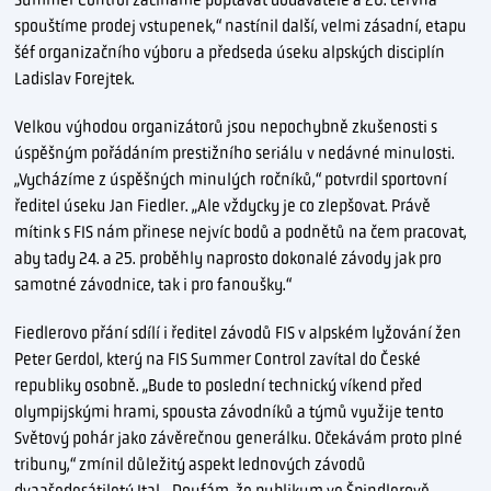
spouštíme prodej vstupenek,“ nastínil další, velmi zásadní, etapu
šéf organizačního výboru a předseda úseku alpských disciplín
Ladislav Forejtek.
Velkou výhodou organizátorů jsou nepochybně zkušenosti s
úspěšným pořádáním prestižního seriálu v nedávné minulosti.
„Vycházíme z úspěšných minulých ročníků,“ potvrdil sportovní
ředitel úseku Jan Fiedler. „Ale vždycky je co zlepšovat. Právě
mítink s FIS nám přinese nejvíc bodů a podnětů na čem pracovat,
aby tady 24. a 25. proběhly naprosto dokonalé závody jak pro
samotné závodnice, tak i pro fanoušky.“
Fiedlerovo přání sdílí i ředitel závodů FIS v alpském lyžování žen
Peter Gerdol, který na FIS Summer Control zavítal do České
republiky osobně. „Bude to poslední technický víkend před
olympijskými hrami, spousta závodníků a týmů využije tento
Světový pohár jako závěrečnou generálku. Očekávám proto plné
tribuny,“ zmínil důležitý aspekt lednových závodů
dvaašedesátiletý Ital. „Doufám, že publikum ve Špindlerově