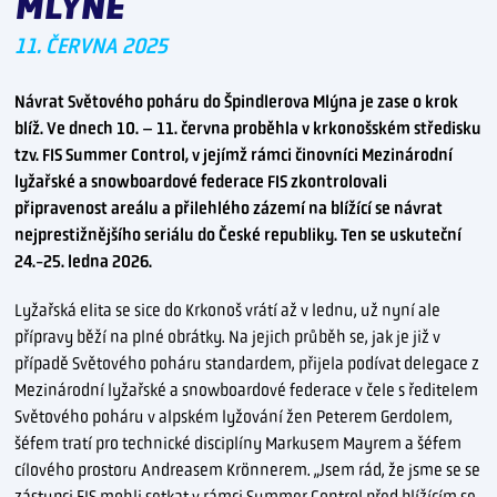
MLÝNĚ
11. ČERVNA 2025
Návrat Světového poháru do Špindlerova Mlýna je zase o krok
blíž. Ve dnech 10. – 11. června proběhla v krkonošském středisku
tzv. FIS Summer Control, v jejímž rámci činovníci Mezinárodní
lyžařské a snowboardové federace FIS zkontrolovali
připravenost areálu a přilehlého zázemí na blížící se návrat
nejprestižnějšího seriálu do České republiky. Ten se uskuteční
24.-25. ledna 2026.
Lyžařská elita se sice do Krkonoš vrátí až v lednu, už nyní ale
přípravy běží na plné obrátky. Na jejich průběh se, jak je již v
případě Světového poháru standardem, přijela podívat delegace z
Mezinárodní lyžařské a snowboardové federace v čele s ředitelem
Světového poháru v alpském lyžování žen Peterem Gerdolem,
šéfem tratí pro technické disciplíny Markusem Mayrem a šéfem
cílového prostoru Andreasem Krönnerem. „Jsem rád, že jsme se se
zástupci FIS mohli setkat v rámci Summer Control před blížícím se