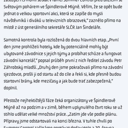
Světovým pohárem ve Špindlerově Mlýně. Věřím, že se opět bude
jednat o velkou sportovní akci, která se zapíše do mysli
návštěvníků i diváků u televizních obrazovek,“ zaznělo přímo na
místě z úst generálního sekretáře SLČR Jan Šindeláře.
Samotná kontrola byla rozložená do dvou hlavních etap. „První
den jsme prohlíželi hotely, kde by potenciálně mohly být
ubytované závodnice s jejich týmy a probíhat schůze a fungovat
závodní kancelář,“ popsal průběh první z nich ředitel závodu Petr
Záhrobský mladší. „Druhý den jsme pokračovali přímo na závodní
sjezdovce, prošli ji od startu až do cíle a řekli si, kde přesně budou
startovní brány, kde mezičasy a jak bude trať zabezpečená,“
doplnil.
Přestože nejhektičtější fáze čeká organizátory ve Špindlerově
Mlýně až na podzim a v zimě, během uplynulého čtvrt roku se už
stihlo udělat velké množství práce. „Zatím jde vše podle plánu.
Přípravy jsme odstartovali na konci března. V tuhle chvíli po
Summer Control začínáme poptávat dodavatele a 20. června