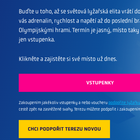
Buďte u toho, až se světová lyžařská elita vrátí d
vás adrenalin, rychlost a napětí až do poslední b
Olympijskými hrami. Termín je jasný, místo taky
jen vstupenka.
Klikněte a zajistěte si své místo už dnes.
VSTUPENKY
Zakoupením jakékoliv vstupenky a nebo voucheru
podpoříte lyžařk
cestě zpět na zasněžené svahy. Terezu můžete podpořit i zakoupen
CHCI PODPOŘIT TEREZU NOVOU