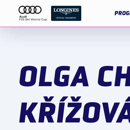
PROG
OLGA C
KŘÍŽOV