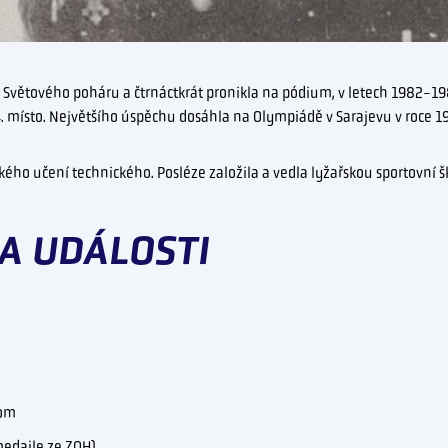
y Světového poháru a čtrnáctkrát pronikla na pódium, v letech 1982-19
 místo. Největšího úspěchu dosáhla na Olympiádě v Sarajevu v roce 19
okého učení technického. Posléze založila a vedla lyžařskou sportovní 
A UDÁLOSTI
lom
medaile ze ZOH)