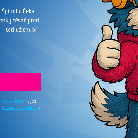
o Špindlu. Čeká
ranky těsně před
 – teď už chybí
u Terezu Novou
na její
ím
jednorázové podpory
.