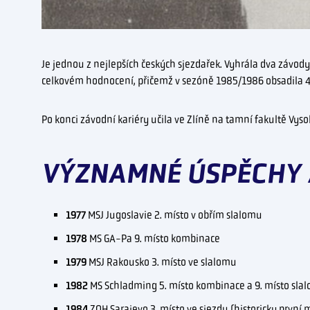
Je jednou z nejlepších českých sjezdařek. Vyhrála dva závod
celkovém hodnocení, přičemž v sezóně 1985/1986 obsadila 4.
Po konci závodní kariéry učila ve Zlíně na tamní fakultě Vys
VÝZNAMNÉ ÚSPĚCHY 
1977
MSJ Jugoslavie 2. místo v obřím slalomu
1978
MS GA-Pa 9. místo kombinace
1979
MSJ Rakousko 3. místo ve slalomu
1982
MS Schladming 5. místo kombinace a 9. místo sla
1984
ZOH Sarajevo 3. místo ve sjezdu (historicky první 